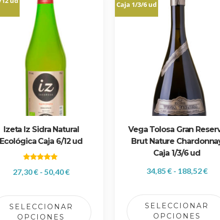
/12 ud
Caja 1/3/6 ud
Izeta Iz Sidra Natural
Vega Tolosa Gran Reser
Ecológica Caja 6/12 ud
Brut Nature Chardonna
Caja 1/3/6 ud
Valorado
R
34,85
€
-
188,52
€
R
27,30
€
-
50,40
€
con
5.00
a
a
de 5
E
n
n
s
g
SELECCIONAR
g
SELECCIONAR
t
OPCIONES
OPCIONES
o
o