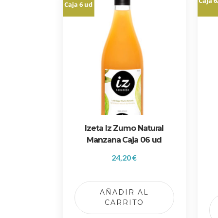
Caja 6
Caja 6 ud
d
o
p
o
r
p
r
e
c
i
o
Izeta Iz Zumo Natural
:
Manzana Caja 06 ud
b
a
24,20
€
j
o
a
AÑADIR AL
CARRITO
a
l