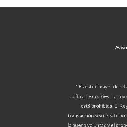
o
e
d
n
u
e
c
l
t
e
o
g
i
Aviso
r
e
n
l
a
p
*
Es usted mayor de eda
á
política de cookies. La co
g
i
está prohibida. El R
n
transacción sea ilegal o po
a
d
la buena voluntad y el prop