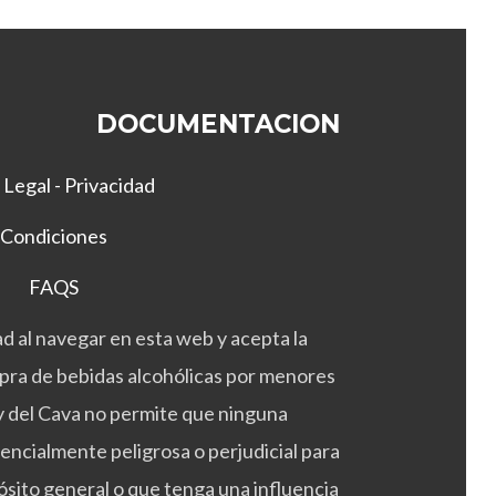
u
e
d
e
n
DOCUMENTACION
e
l
 Legal - Privacidad
e
g
Condiciones
i
r
FAQS
e
n
d al navegar en esta web y acepta la
l
mpra de bebidas alcohólicas por menores
a
p
ey del Cava no permite que ninguna
á
tencialmente peligrosa o perjudicial para
g
i
ósito general o que tenga una influencia