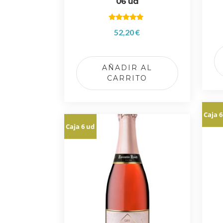
06 ud
Valorado
52,20
€
con
5.00
de 5
AÑADIR AL
CARRITO
Caja 6
Caja 6 ud