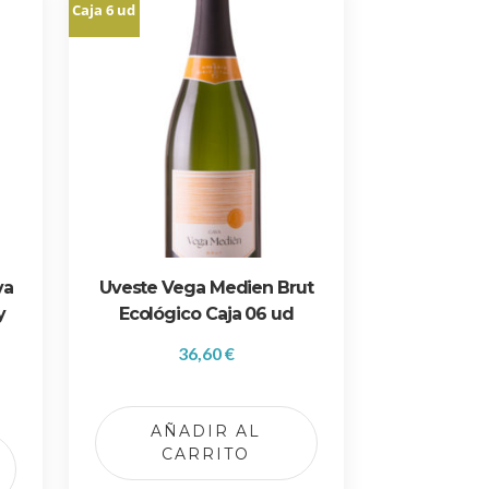
Caja 6 ud
va
Uveste Vega Medien Brut
y
Ecológico Caja 06 ud
36,60
€
E
AÑADIR AL
s
CARRITO
t