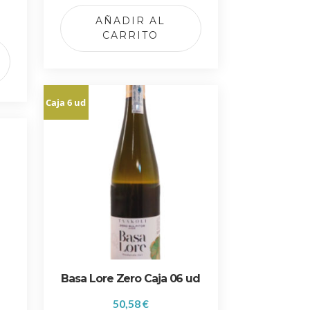
p
AÑADIR AL
l
CARRITO
e
s
v
a
Caja 6 ud
r
i
a
n
t
e
s
.
L
a
s
Basa Lore Zero Caja 06 ud
o
50,58
€
p