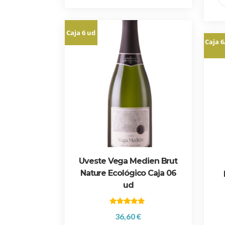
t
o
Caja 6 ud
Caja 6
Uveste Vega Medien Brut
Nature Ecológico Caja 06
ud
Valorado
36,60
€
con
5.00