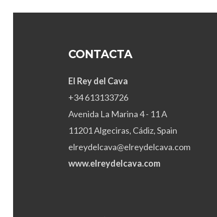
CONTACTA
El Rey del Cava
+34 613133726
Avenida La Marina 4 - 11 A
11201 Algeciras, Cádiz, Spain
elreydelcava@elreydelcava.com
www.elreydelcava.com