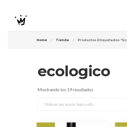
Home
Tienda
Productos Etiquetados “ec
ecologico
O
Mostrando los 19 resultados
r
d
e
n
a