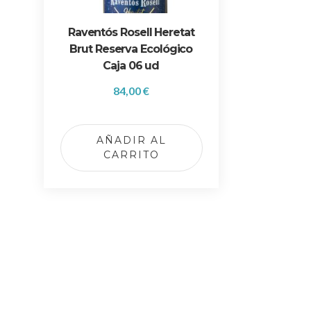
c
t
t
e
Raventós Rosell Heretat
o
s
Brut Reserva Ecológico
.
Caja 06 ud
L
84,00
€
a
s
o
AÑADIR AL
p
CARRITO
c
i
o
n
e
s
s
e
p