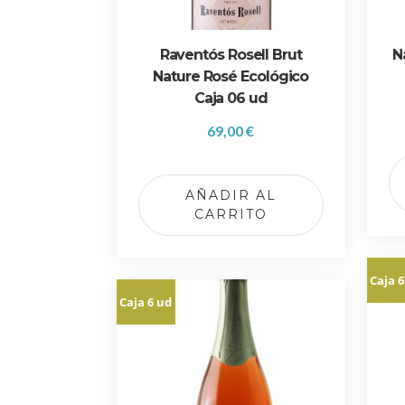
Raventós Rosell Brut
N
Nature Rosé Ecológico
Caja 06 ud
69,00
€
AÑADIR AL
CARRITO
Caja 6
Caja 6 ud