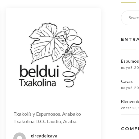
ENTR
Espumos
mayo 8, 2
Cavas
mayo 8, 2
Bienvenid
enero 28,
Txakolís y Espumosos. Arabako
Txakolina D.O.. Laudio, Araba.
COME
elreydelcava