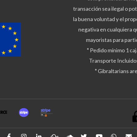
transacción sea ilegal o po
la buena voluntad y el prop
negativa en cualquiera qu
mayoristas para parti
*
Pedido mínimo 1 caj
Transporte Incluido
*
Gibraltarians ar