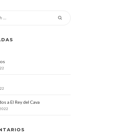
ADAS
os
022
022
os a El Rey del Cava
 2022
NTARIOS