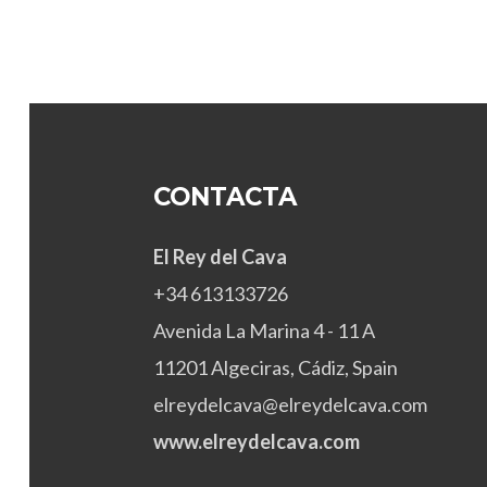
CONTACTA
El Rey del Cava
+34 613133726
Avenida La Marina 4 - 11 A
11201 Algeciras, Cádiz, Spain
elreydelcava@elreydelcava.com
www.elreydelcava.com