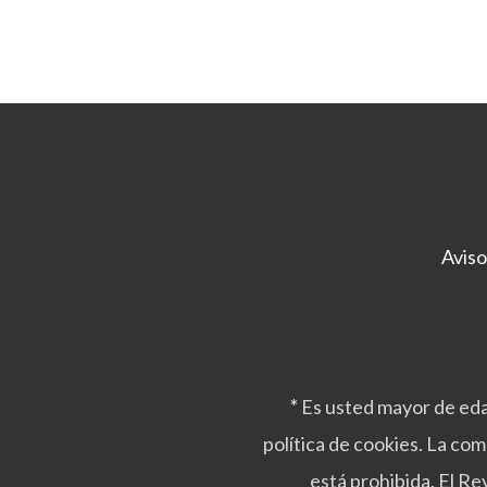
Aviso
*
Es usted mayor de eda
política de cookies. La co
está prohibida. El R