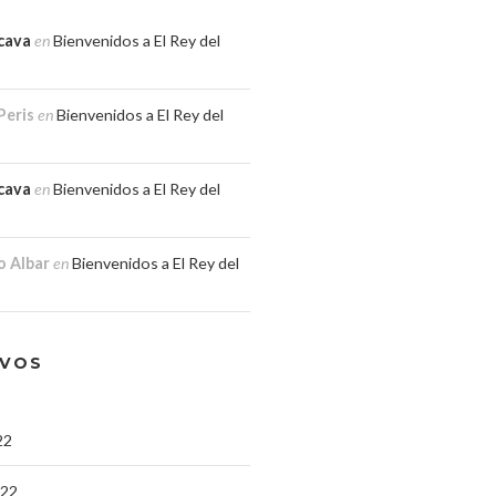
cava
en
Bienvenidos a El Rey del
Peris
en
Bienvenidos a El Rey del
cava
en
Bienvenidos a El Rey del
o Albar
en
Bienvenidos a El Rey del
IVOS
22
022