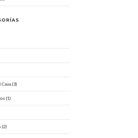
GORÍAS
l Cava (3)
s (1)
 (2)