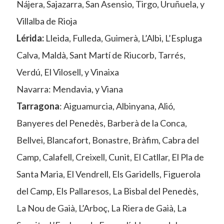
Nájera, Sajazarra, San Asensio, Tirgo, Uruñuela, y
Villalba de Rioja
Lérida:
Lleida, Fulleda, Guimerà, L’Albi, L’Espluga
Calva, Maldà, Sant Martí de Riucorb, Tarrés,
Verdú, El Vilosell, y Vinaixa
Navarra: Mendavia, y Viana
Tarragona
: Aiguamurcia, Albinyana, Alió,
Banyeres del Penedès, Barberà de la Conca,
Bellvei, Blancafort, Bonastre, Bràfim, Cabra del
Camp, Calafell, Creixell, Cunit, El Catllar, El Pla de
Santa Maria, El Vendrell, Els Garidells, Figuerola
del Camp, Els Pallaresos, La Bisbal del Penedès,
La Nou de Gaià, L’Arboç, La Riera de Gaià, La