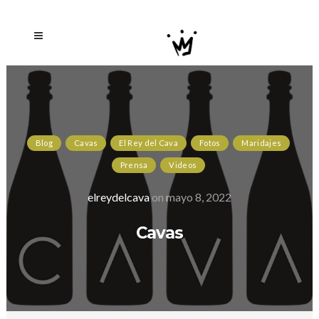
Blog
Cavas
El Rey del Cava
Fotos
Maridajes
Prensa
Videos
elreydelcava
on
mayo 8, 2022
Cavas