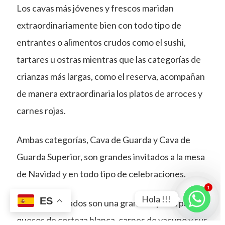
Los cavas más jóvenes y frescos maridan
extraordinariamente bien con todo tipo de
entrantes o alimentos crudos como el sushi,
tartares u ostras mientras que las categorías de
crianzas más largas, como el reserva, acompañan
de manera extraordinaria los platos de arroces y
carnes rojas.
Ambas categorías, Cava de Guarda y Cava de
Guarda Superior, son grandes invitados a la mesa
de Navidad y en todo tipo de celebraciones.
1
Hola !!!
ES
Los cavas rosados son una gran compañía para
quesos de corteza blanca, carnes de vacuno y sus