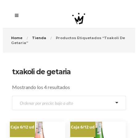
Home
Tienda
Productos Etiquetados “txakoli De
Getaria”
txakoli de getaria
O
Mostrando los 4 resultados
r
d
e
n
a
Caja 6/12 ud
Caja 6/12 ud
d