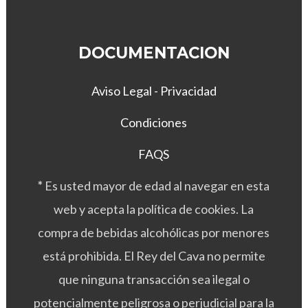
a
a
p
p
á
á
DOCUMENTACION
g
g
i
i
Aviso Legal - Privacidad
n
n
a
a
Condiciones
d
d
e
e
FAQS
p
p
r
r
*
Es usted mayor de edad al navegar en esta
o
o
web y acepta la política de cookies. La
d
d
u
u
compra de bebidas alcohólicas por menores
c
c
está prohibida. El Rey del Cava no permite
t
t
o
o
que ninguna transacción sea ilegal o
potencialmente peligrosa o perjudicial para la