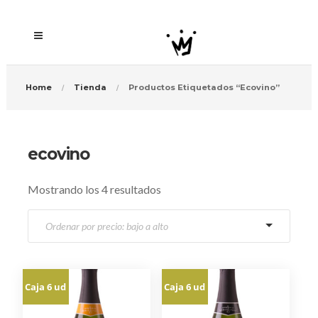
Home
Tienda
Productos Etiquetados “ecovino”
ecovino
O
Mostrando los 4 resultados
r
d
e
n
a
Caja 6 ud
Caja 6 ud
d
o