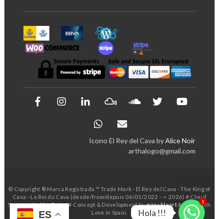
Icono El Rey del Cava by
Alice Noir
arthalogo@gmail.com
© Copyright ® Marca Registrada ™ Trade Mark - El Rey del Cava - The King of
Cava - Le Roi du Cava (desde/from/depuis 06/01/2022 --> 2026) # Cloud
1
Services by
MasBytes
# Concept & Development by
manukleart
# Made with
Hola !!!
Love in Spain.
ES