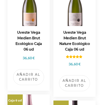
p
o
r
p
r
e
Uveste Vega
Uveste Vega
c
Medien Brut
Medien Brut
i
Ecológico Caja
Nature Ecológico
o
06 ud
Caja 06 ud
:
36,60
€
b
Valorado
36,60
€
a
con
5.00
j
de 5
AÑADIR AL
o
CARRITO
AÑADIR AL
a
CARRITO
a
l
t
Caja 6 ud
o