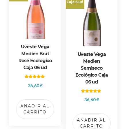
Caja 6 ud
Uveste Vega
Medien Brut
Uveste Vega
Rosé Ecológico
Medien
Caja 06 ud
Semiseco
Ecológico Caja
06 ud
Valorado
36,60
€
con
5.00
de 5
Valorado
36,60
€
con
5.00
AÑADIR AL
de 5
CARRITO
AÑADIR AL
CARRITO