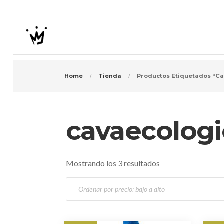
Home
Tienda
Productos Etiquetados “c
cavaecolog
O
Mostrando los 3 resultados
r
d
e
n
a