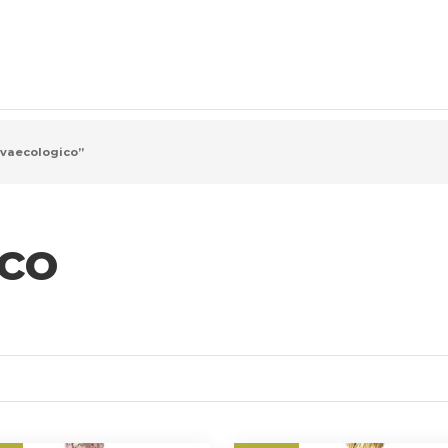
avaecologico”
ico