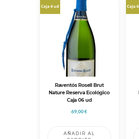
Caja 6 ud
Caja 6
d
o
p
o
r
p
r
e
c
i
o
Raventós Rosell Brut
:
Nature Reserva Ecológico
b
Caja 06 ud
a
j
69,00
€
o
a
a
AÑADIR AL