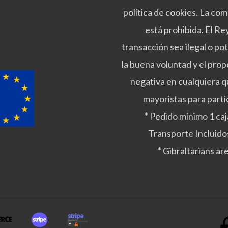
política de cookies. La co
está prohibida. El R
transacción sea ilegal o po
la buena voluntad y el prop
negativa en cualquiera qu
mayoristas para parti
*
Pedido mínimo 1 caj
Transporte Incluido
*
Gibraltarians ar