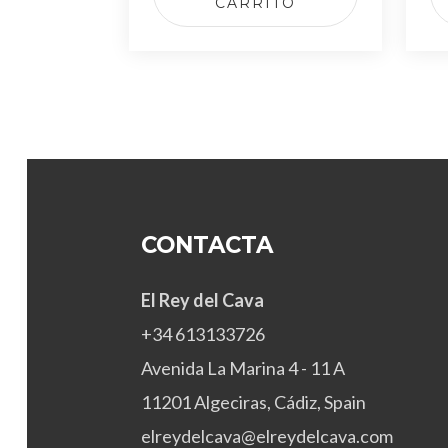
CARRITO
l
t
o
CONTACTA
El Rey del Cava
+34 613133726
Avenida La Marina 4 - 11 A
11201 Algeciras, Cádiz, Spain
elreydelcava@elreydelcava.com