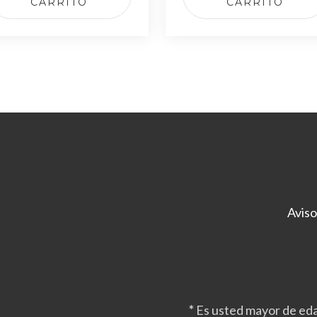
CARRITO
CARRITO
Aviso
*
Es usted mayor de eda