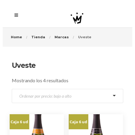
Home
Tienda
Marcas
Uveste
Uveste
O
Mostrando los 4 resultados
r
d
e
n
a
Caja 6 ud
Caja 6 ud
d
o