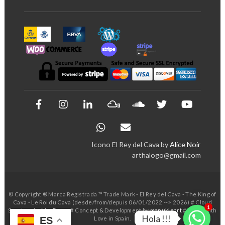
Icono El Rey del Cava by
Alice Noir
arthalogo@gmail.com
© Copyright ® Marca Registrada ™ Trade Mark - El Rey del Cava - The King of
Cava - Le Roi du Cava (desde/from/depuis 06/01/2022 --> 2026) # Cloud
1
Services by
MasBytes
# Concept & Development by
manukleart
# Made with
Hola !!!
Love in Spain.
ES