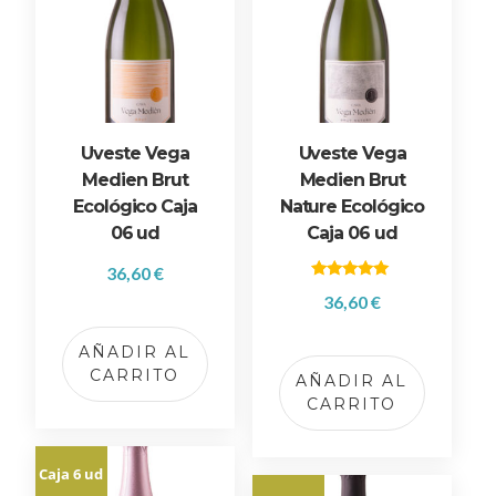
p
o
r
p
r
e
Uveste Vega
Uveste Vega
c
Medien Brut
Medien Brut
i
Ecológico Caja
Nature Ecológico
o
06 ud
Caja 06 ud
:
36,60
€
b
Valorado
36,60
€
a
con
5.00
j
de 5
AÑADIR AL
o
CARRITO
AÑADIR AL
a
CARRITO
a
l
t
Caja 6 ud
o