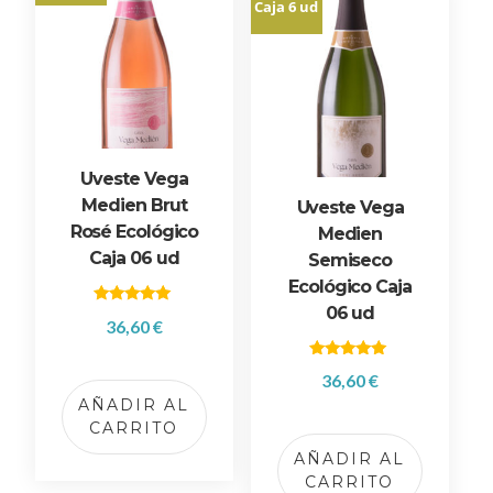
Caja 6 ud
Uveste Vega
Medien Brut
Uveste Vega
Rosé Ecológico
Medien
Caja 06 ud
Semiseco
Ecológico Caja
06 ud
Valorado
36,60
€
con
5.00
de 5
Valorado
36,60
€
con
5.00
AÑADIR AL
de 5
CARRITO
AÑADIR AL
CARRITO