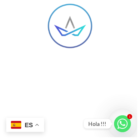
1
Hola !!!
ES